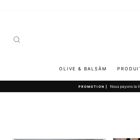
Passer
au
contenu
RECHERCHER
OLIVE & BALSÄM
PRODUI
Nous payons la l
PROMOTION |