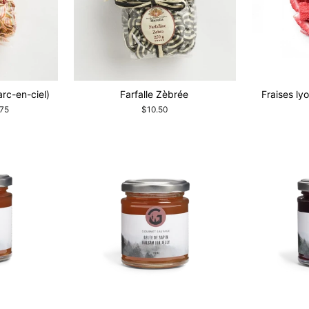
arc-en-ciel)
Farfalle Zèbrée
Fraises ly
.75
$10.50