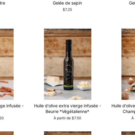
dre
Gelée de sapin
Ge
$7.25
rge infusée -
Huile d'olive extra vierge infusée -
Huile d'oliv
Beurre *Végétalienne*
Champ
.50
À partir de $7.50
À 