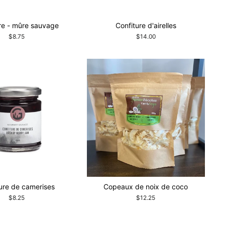
re - mûre sauvage
Confiture d'airelles
$8.75
$14.00
ure de camerises
Copeaux de noix de coco
$8.25
$12.25