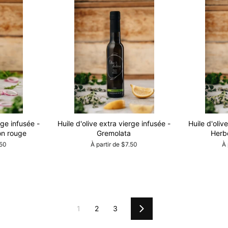
rge infusée -
Huile d'olive extra vierge infusée -
Huile d'oliv
on rouge
Gremolata
Herb
.50
À partir de $7.50
À 
1
2
3
Suivant